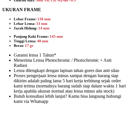
Ukuran Max:
Min -16, Cyl -6,Plus +9.5
UKURAN FRAME
Lebar Frame:
138 mm
Lebar Lensa:
53 mm
Jarak Hidung:
14 mm
Panjang Kaki Frame:
145 mm
Tinggi Lensa:
40 mm
Berat:
17 gr
Garansi lensa 1 Tahun*
Menerima Lensa Photochromic / Photochromic + Anti
Radiasi
Lensa dilengkapi dengan lapisan tahan gores dan anti silau
Proses pengerjaan lensa minus sampai dengan barang siap
dikirim adalah paling lama 5 hari kerja terhitung sejak order
kami terima (normalnya barang sudah siap dalam waktu 1 hari
kerja apabila ukuran normal atau lensa minus ada stock)
Butuh konsultasi lebih lanjut? Kamu bisa langsung hubungi
kami via Whatsapp