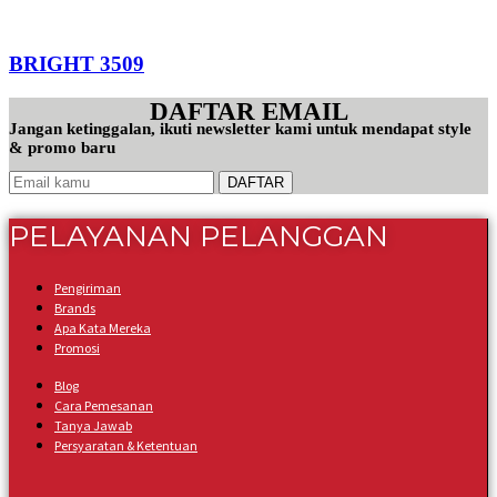
BRIGHT 3509
DAFTAR EMAIL
Jangan ketinggalan, ikuti newsletter kami untuk mendapat style
& promo baru
PELAYANAN PELANGGAN
Pengiriman
Brands
Apa Kata Mereka
Promosi
Blog
Cara Pemesanan
Tanya Jawab
Persyaratan & Ketentuan