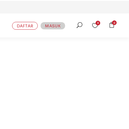
0
0
DAFTAR
MASUK