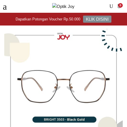
0
KLIK DISINI
Dapatkan Potongan Voucher Rp.50.000