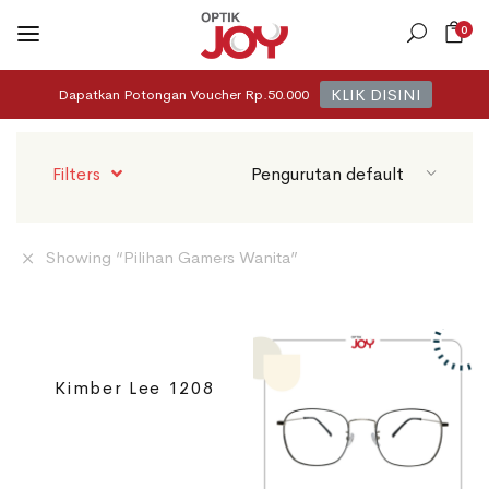
0
KLIK DISINI
Dapatkan Potongan Voucher Rp.50.000
Filters
Showing “
Pilihan Gamers Wanita
”
Kimber Lee 1208