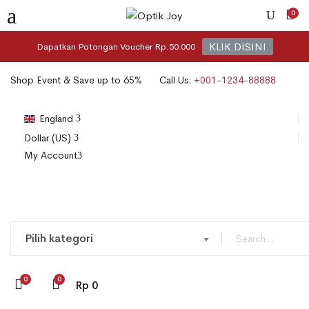
0
KLIK DISINI
Dapatkan Potongan Voucher Rp.50.000
Shop Event & Save up to 65%
Call Us:
+001-1234-88888
England
Dollar (US)
My Account
Pilih kategori
0
0
Rp
0