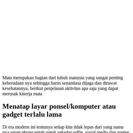
Mata merupakan bagian dari tubuh manusia yang sangat penting
keberadaan nya sehingga harus senantiasa dijaga dan dirawat
kesehatannya, berikut penjelasan aktivitas apa saja yang dapat
merusak kinerja mata
Menatap layar ponsel/komputer atau
gadget terlalu lama
Di era modern ini tentunya setiap kita tidak lepas dari yang nama
nya smart phone entah untuk sekedar selfie, sosial media dan games